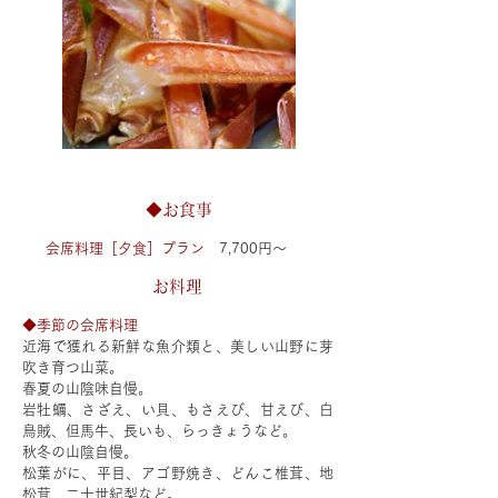
◆お食事
会席料理［夕食］プラン
7,700円～
​お料理
◆季節の会席料理
近海で獲れる新鮮な魚介類と、美しい山野に芽
吹き育つ山菜。
春夏の山陰味自慢。
岩牡蠣、さざえ、い貝、もさえび、甘えび、白
鳥賊、但馬牛、長いも、らっきょうなど。
秋冬の山陰自慢。
松葉がに、平目、アゴ野焼き、どんこ椎茸、地
松茸、二十世紀梨など。