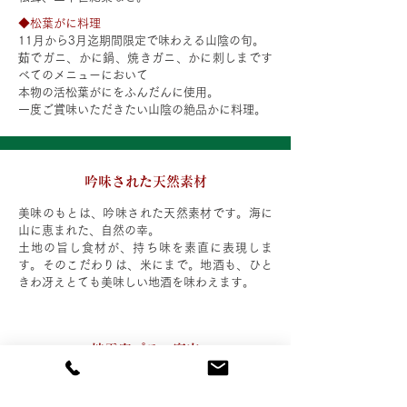
◆松葉がに料理
11月から3月迄期間限定で味わえる山陰の旬。
茹でガニ、かに鍋、焼きガニ、かに刺しまです
べてのメニューにおいて
本物の活松葉がにをふんだんに使用。
一度ご賞味いただきたい山陰の絶品かに料理。
吟味された天然素材
美味のもとは、吟味された天然素材です。海に
山に恵まれた、自然の幸。
土地の旨し食材が、持ち味を素直に表現しま
す。そのこだわりは、米にまで。地酒も、ひと
きわ冴えとても美味しい地酒を味わえます。
​披露宴プラン案内
お二人のご希望を充分にお聞きし、どのような
宴を表現させていただくかお話し合いを重ね、