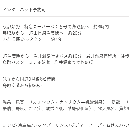
インターネット予約可
京都始発 特急スーパーはくと号で鳥取駅へ 約3時間
鳥取駅から JR山陰線岩美駅へ 約20分
JR岩美駅からタクシー 約7分
JR岩美駅から 岩井温泉行きバス約10分 岩井温泉停留所・徒歩
鳥取バスターミナル始発 岩井温泉まで約60分
米子から国道9号線約2時間
鳥取空港から約30分
温泉 泉質：（カルシウム・ナトリウム—硫酸温泉） 効能：（
器病、痔疾、冷え症、疲労回復、動脈硬化症）、露天風呂、貸切
​テレビ/冷蔵庫/シャンプーリンス/ボディーソープ・石けん/バ